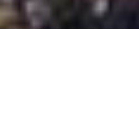
LA VISION
Un territoire
qui inspire
Le Caussanel est un territoire particulier sur le
causse de Blandas. Longé au nord par la forêt, il